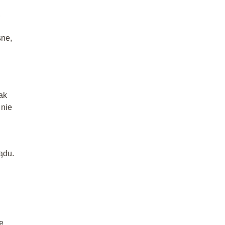
,
sne,
ak
 nie
ądu.
e