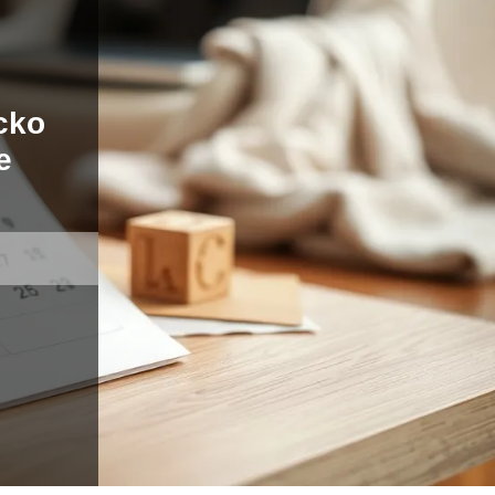
cko
e