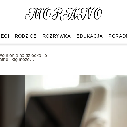
IECI
RODZICE
ROZRYWKA
EDUKACJA
PORAD
olnienie na dziecko ile
atne i kto może
korzystać?