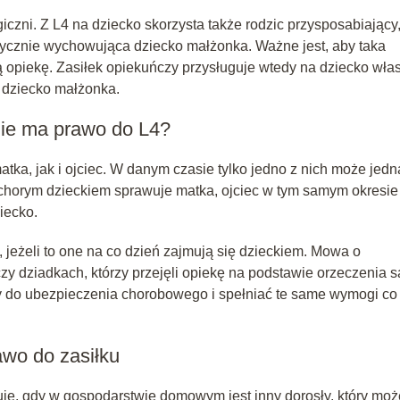
iczni. Z L4 na dziecko skorzysta także rodzic przysposabiający
tycznie wychowująca dziecko małżonka. Ważne jest, aby taka
 opiekę. Zasiłek opiekuńczy przysługuje wtedy na dziecko wła
 dziecko małżonka.
nie ma prawo do L4?
ka, jak i ojciec. W danym czasie tylko jedno z nich może jedn
 chorym dzieckiem sprawuje matka, ojciec w tym samym okresie
iecko.
 jeżeli to one na co dzień zajmują się dzieckiem. Mowa o
zy dziadkach, którzy przejęli opiekę na podstawie orzeczenia s
y do ubezpieczenia chorobowego i spełniać te same wymogi co
wo do zasiłku
uje, gdy w gospodarstwie domowym jest inny dorosły, który moż