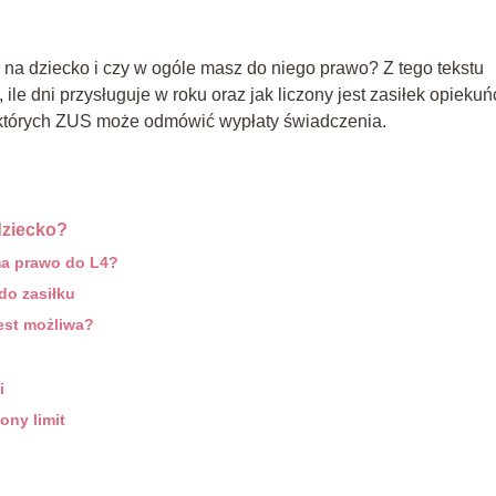
e na dziecko i czy w ogóle masz do niego prawo? Z tego tekstu
ile dni przysługuje w roku oraz jak liczony jest zasiłek opiekuń
których ZUS może odmówić wypłaty świadczenia.
dziecko?
ma prawo do L4?
o zasiłku
est możliwa?
i
ony limit