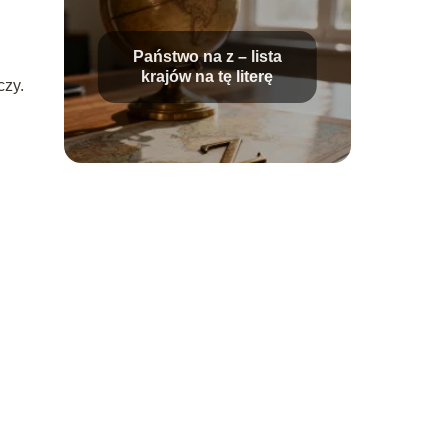
Państwo na z – lista
krajów na tę literę
czy.