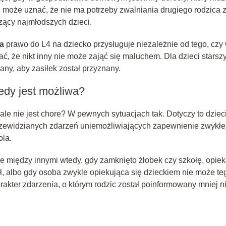
i może uznać, że nie ma potrzeby zwalniania drugiego rodzica 
czący najmłodszych dzieci.
ia
prawo do L4 na dziecko przysługuje niezależnie od tego, czy
ć, że nikt inny nie może zająć się maluchem. Dla dzieci starsz
any, aby zasiłek został przyznany.
edy jest możliwa?
le nie jest chore? W pewnych sytuacjach tak. Dotyczy to dziec
przewidzianych zdarzeń uniemożliwiających zapewnienie zwykłe
ola.
e między innymi wtedy, gdy zamknięto żłobek czy szkołę, opie
ał, albo gdy osoba zwykle opiekująca się dzieckiem nie może te
akter zdarzenia, o którym rodzic został poinformowany mniej n