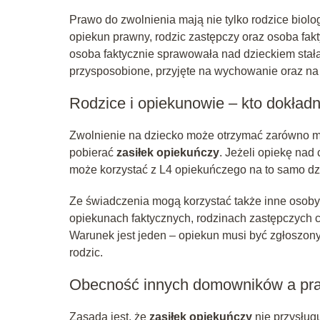
Prawo do zwolnienia mają nie tylko rodzice biolog
opiekun prawny, rodzic zastępczy oraz osoba fak
osoba faktycznie sprawowała nad dzieckiem stałą
przysposobione, przyjęte na wychowanie oraz na
Rodzice i opiekunowie – kto dokład
Zwolnienie na dziecko może otrzymać zarówno mat
pobierać
zasiłek opiekuńczy
. Jeżeli opiekę nad
może korzystać z L4 opiekuńczego na to samo dz
Ze świadczenia mogą korzystać także inne osoby,
opiekunach faktycznych, rodzinach zastępczych c
Warunek jest jeden – opiekun musi być zgłoszon
rodzic.
Obecność innych domowników a pra
Zasadą jest, że
zasiłek opiekuńczy
nie przysług