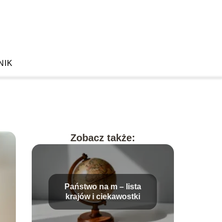
NIK
Zobacz także:
Państwo na m – lista
krajów i ciekawostki