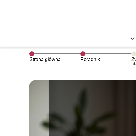
DZ
Strona główna
Poradnik
Zw
pł
s