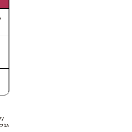
w
zy
iczba