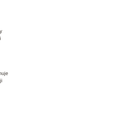
y
i
nuje
ji