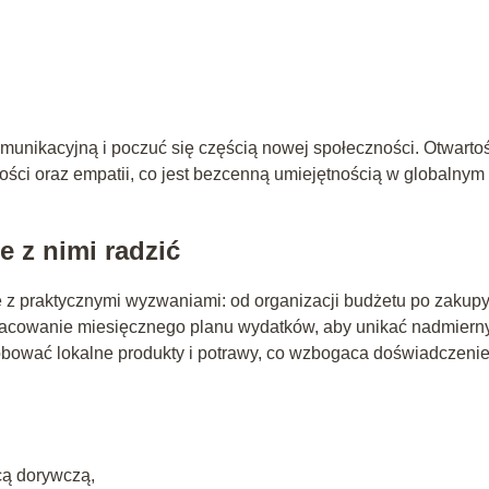
munikacyjną i poczuć się częścią nowej społeczności. Otwarto
ności oraz empatii, co jest bezcenną umiejętnością w globalnym
e z nimi radzić
e z praktycznymi wyzwaniami: od organizacji budżetu po zakup
racowanie miesięcznego planu wydatków, aby unikać nadmiern
bować lokalne produkty i potrawy, co wzbogaca doświadczeni
cą dorywczą,