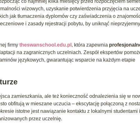
ozpocząć co najmniej kilka miesięcy przed rozpoczęciem semes
malności wizowych, uzyskanie potwierdzenia przyjęcia na ucze
kich jak tłumaczenia dyplomów czy zaświadczenia o znajomośc
czeniowe i zasady rejestracji pobytu, by uniknąć nieprzyjemn
nej firmy
theswanschool.edu.pl
, która zapewnia
profesjonaln
daptacji na zagranicznych uczelniach. Zespół ekspertów pomoż
zaminów językowych, gwarantując wsparcie na każdym etapie
turze
ejsca zamieszkania, ale też konieczność odnalezienia się w no
sto obfitują w mieszane uczucia – ekscytację połączoną z nosta
esie istotne jest nawiązanie kontaktu z lokalnymi studentami 
anizowanych przez uczelnię.