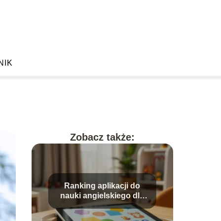
NIK
Zobacz także:
Ranking aplikacji do
nauki angielskiego dla
dzieci – które wybrać?