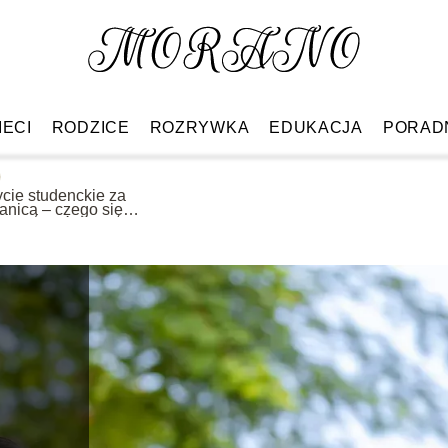
IECI
RODZICE
ROZRYWKA
EDUKACJA
PORAD
ycie studenckie za
anicą – czego się
podziewać?