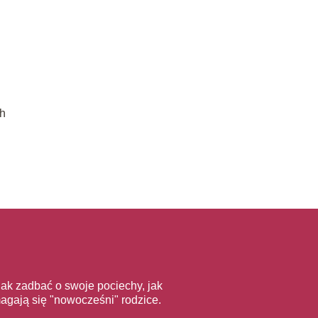
ch
 jak zadbać o swoje pociechy, jak
gają się "nowocześni" rodzice.