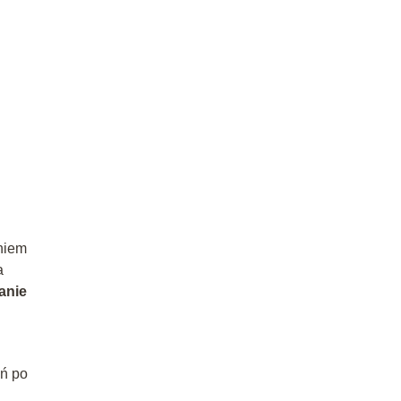
niem
a
anie
ań po