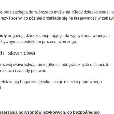
ię
oraz zachęca do twórczego myślenia. Kiedy dziecko śledzi l
azy i sceny, co później przekłada się na kreatywność w zabaw
buły
angażują dziecko, inspirując je do wymyślania własnych
ę aktywnym uczestnikiem procesu twórczego.
h i słownictwa
 rozwój
słownictwa
i umiejętności ortograficznych u dzieci. Im
e słowa i zasady pisowni.
przedstawiają bogactwo języka, ucząc dziecko poprawnego
i.
oszerzania horyzontów językowych, co bezpośrednio