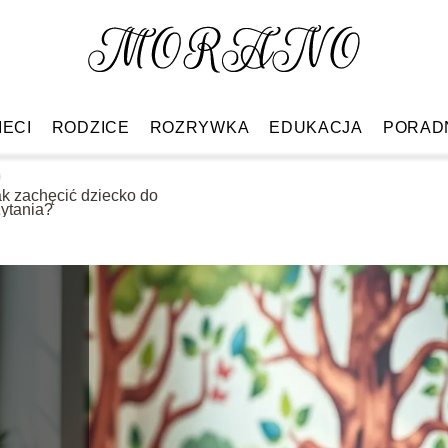
IECI
RODZICE
ROZRYWKA
EDUKACJA
PORAD
ak zachęcić dziecko do
zytania?