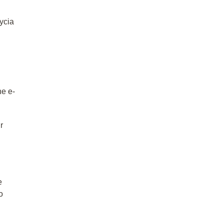
ycia
ne e-
r
e
o