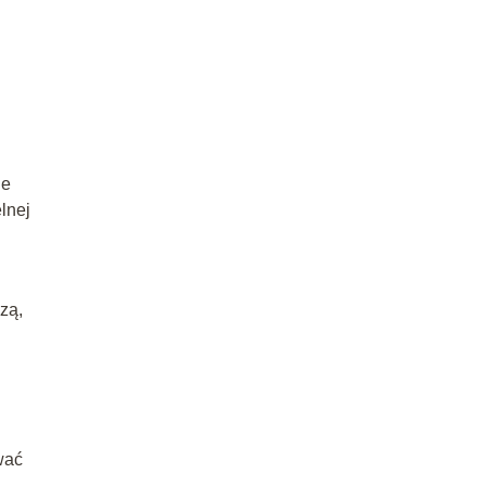
le
lnej
zą,
wać