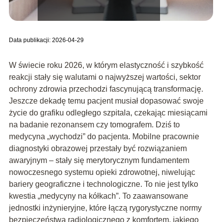
Data publikacji: 2026-04-29
W świecie roku 2026, w którym elastyczność i szybkość
reakcji stały się walutami o najwyższej wartości, sektor
ochrony zdrowia przechodzi fascynującą transformację.
Jeszcze dekadę temu pacjent musiał dopasować swoje
życie do grafiku odległego szpitala, czekając miesiącami
na badanie rezonansem czy tomografem. Dziś to
medycyna „wychodzi” do pacjenta. Mobilne pracownie
diagnostyki obrazowej przestały być rozwiązaniem
awaryjnym – stały się merytorycznym fundamentem
nowoczesnego systemu opieki zdrowotnej, niwelując
bariery geograficzne i technologiczne. To nie jest tylko
kwestia „medycyny na kółkach”. To zaawansowane
jednostki inżynieryjne, które łączą rygorystyczne normy
bezpieczeństwa radiologicznego z komfortem, jakiego